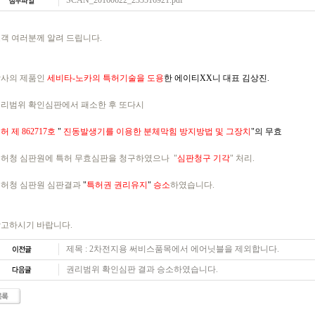
SCAN_20160622_235516921.pdf
객 여러분께 알려 드립니다.
당사의 제품인
세비타-노카의 특허기술을 도용
한 에이티XX니 대표 김상진.
리범위 확인심판에서 패소한 후 또다시
허 제 862717호
"
진동발생기를 이용한 분체막힘 방지방법 및 그장치
"의 무효
허청 심판원에 특허 무효심판을 청구하였으나 "
심판청구 기각
" 처리.
허청 심판원 심판결과
"
특허권 권리유지
"
승소
하였습니다.
고하시기 바랍니다.
제목 : 2차전지용 써비스품목에서 에어닛블을 제외합니다.
권리범위 확인심판 결과 승소하였습니다.