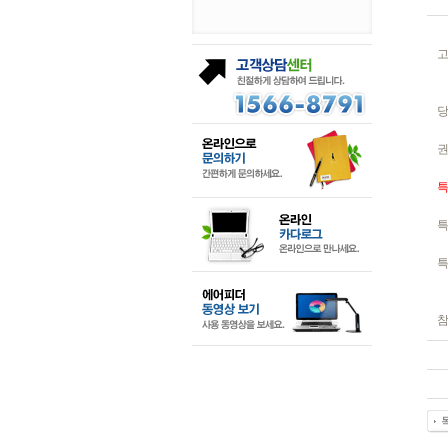
고
권
특
특
특
참