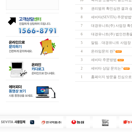
10
특허권 소송에서 승소하였
9
권리범위 확인심판 결과 
8
세비타(SEVITA) 주문방
7
대경유니트(주) 사업장 확
6
대경유니트(주) 법인전환
5
알림. . 대경유니트 사업장 
4
온라임문의 란?
3
세비타 주문방법
2
세비타 상담 문의는?
1
홈페이지 방문을 진심으로