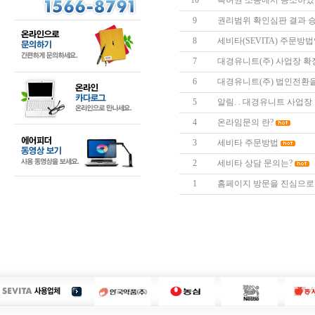
10
특허권 소송에서 승소하였
9
권리범위 확인심판 결과 
8
세비타(SEVITA) 주문방
7
대경유니트(주) 사업장 확
6
대경유니트(주) 법인전환
5
알림. . 대경유니트 사업장 
4
온라임문의 란?
3
세비타 주문방법
2
세비타 상담 문의는?
1
홈페이지 방문을 진심으로